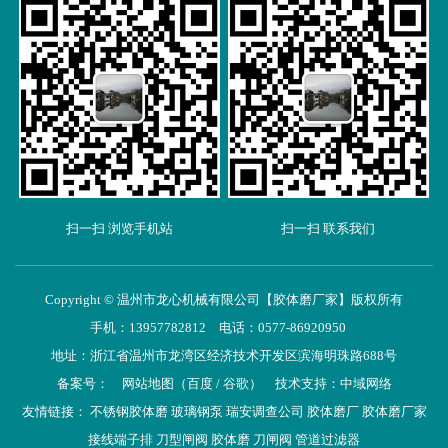
扫一扫 浏览手机站
扫一扫 联系我们
Copyright © 温州市龙心机械有限公司【胶体磨厂家】版权所有
手机：13957782812 电话：0577-86920950
地址：浙江省温州市龙湾区经济技术开发区滨海明珠路688号
备案号：
网站地图
（
百度
/
谷歌
）
技术支持：
中域网络
友情链接：
不锈钢胶体磨
玻璃钢泵
瑞安调查公司
胶体磨厂
胶体磨厂家
接线端子排
刀型闸阀
胶体磨
刀闸阀
管道过滤器