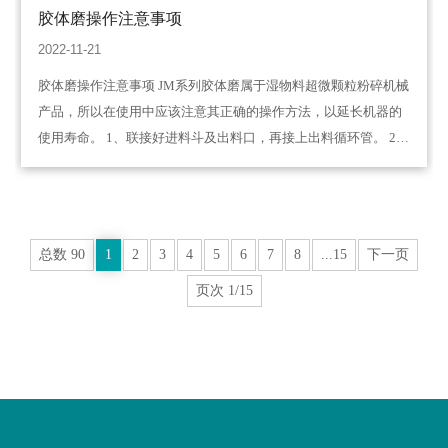
胶体磨操作注意事项
2022-11-21
胶体磨操作注意事项 JM系列胶体磨属于湿物料超微颗粒粉碎机械
产品，所以在使用中应该注意其正确的操作方法，以延长机器的
使用寿命。 1、联接好进料斗及出料口，再接上出料循环管。 2、
安装好电力启动器，配上电流表及指示灯。接好电源后，应特别
注意开机运转方向，判别电…
总数 90
1
2
3
4
5
6
7
8
...15
下一页
页次 1/15