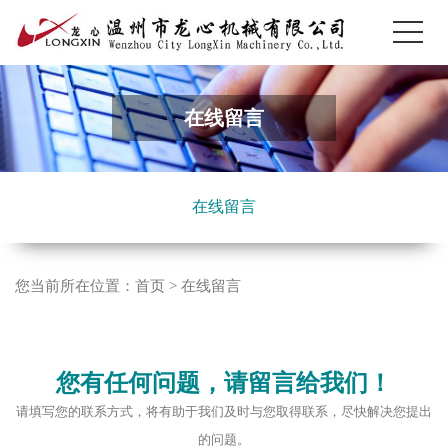
在线留言
在线留言
您当前所在位置：
首页
>
在线留言
您有任何问题，请留言给我们！
请填写您的联系方式，将有助于我们及时与您取得联系，尽快解决您提出
的问题。