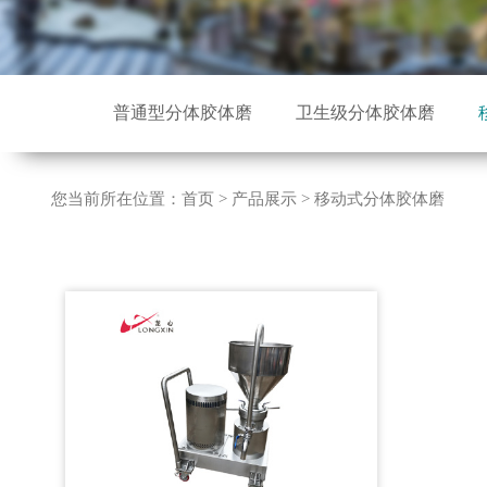
普通型分体胶体磨
卫生级分体胶体磨
您当前所在位置：
首页
>
产品展示
>
移动式分体胶体磨