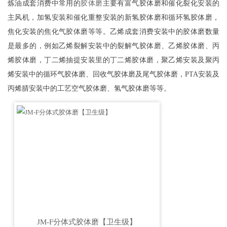
炼油成套消费中常用的
胶体磨
主要有富气胶体磨和催化裂化安装的
主风机，加氢安装和催化重整安装的新氢胶体磨和循环氢胶体磨，
焦化安装的焦化气胶体磨等等。乙烯成套消费安装中的胶体磨数量
是最多的，例如乙烯裂解安装中的裂解气胶体磨、乙烯胶体磨、丙
烯胶体磨，丁二烯抽提安装里的丁二烯胶体磨，聚乙烯安装及聚丙
烯安装中的循环气胶体磨、回收气胶体磨及尾气胶体磨，PTA安装及
丙烯腈安装中的工艺空气胶体磨、氢气胶体磨等等。
JM-F分体式胶体磨【卫生级】