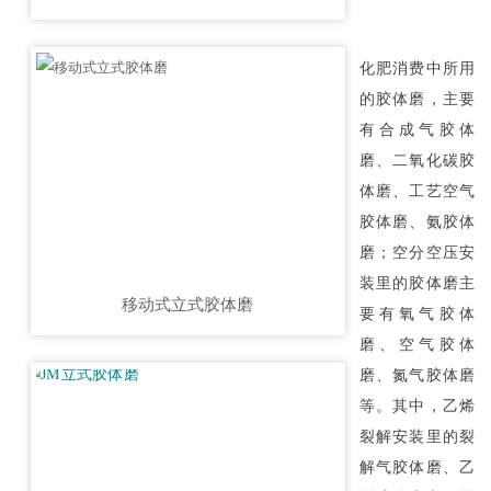
化肥消费中所用
的胶体磨，主要
有合成气胶体
磨、二氧化碳胶
体磨、工艺空气
胶体磨、氨胶体
磨；空分空压安
装里的胶体磨主
移动式立式胶体磨
要有氧气胶体
磨、空气胶体
磨、氮气胶体磨
等。其中，乙烯
裂解安装里的裂
解气胶体磨、乙