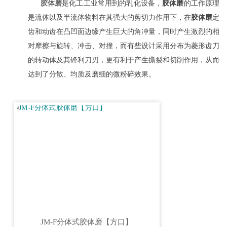
胶体磨
是化工工业常用到的乳化设备，
胶体磨
的工作原理
是流体以及半流体物料在其强大的剪切力作用下，在
胶体磨
定
齿和动齿在凸凹面边缘产生巨大的角冲量，同时产生激烈的相
对摩擦与旋转、冲击、对撞，而有些设计采用分布为菱形齿刀
的转动体及其锋利刀刃，更有利于产生撕裂和切削作用，从而
达到了分散、均质及磨细的微粉碎效果。
JM-F分体式胶体磨【方口】