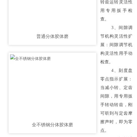
转齿运转灵活性
用专用扳手检
查。
3、间隙调
普通分体胶体磨
节机构灵活性扩
展：间隙调节机
构灵活性用手动
检查。
4、刻度盘
零点指示扩展：
当减小转、定齿
间隙，用专用扳
手转动转齿，刚
可听到与定齿摩
擦声时，即为零
全不锈钢分体胶体磨
点。