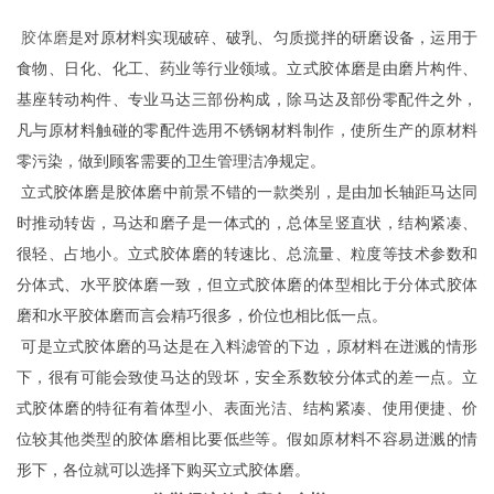
胶体磨
是对原材料实现破碎、破乳、匀质搅拌的研磨设备，运用于
食物、日化、化工、药业等行业领域。立式胶体磨是由磨片构件、
基座转动构件、专业马达三部份构成，除马达及部份零配件之外，
凡与原材料触碰的零配件选用不锈钢材料制作，使所生产的原材料
零污染，做到顾客需要的卫生管理洁净规定。
立式胶体磨是胶体磨中前景不错的一款类别，是由加长轴距马达同
时推动转齿，马达和磨子是一体式的，总体呈竖直状，结构紧凑、
很轻、占地小。立式胶体磨的转速比、总流量、粒度等技术参数和
分体式、水平胶体磨一致，但立式胶体磨的体型相比于分体式胶体
磨和水平胶体磨而言会精巧很多，价位也相比低一点。
可是立式胶体磨的马达是在入料滤管的下边，原材料在迸溅的情形
下，很有可能会致使马达的毁坏，安全系数较分体式的差一点。立
式胶体磨的特征有着体型小、表面光洁、结构紧凑、使用便捷、价
位较其他类型的胶体磨相比要低些等。假如原材料不容易迸溅的情
形下，各位就可以选择下购买立式胶体磨。