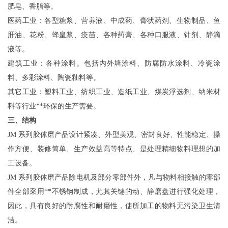
肥皂、香脂等。
医药工业：各型糖浆、营养液、中成药、膏状药剂、生物制品、鱼
肝油、花粉、蜂皇浆、疫苗、各种药膏、各种口服液、针剂、静滴
液等。
建筑工业：各种涂料。包括内外墙涂料、防腐防水涂料、冷瓷涂
料、多彩涂料、陶瓷釉料等。
其它工业：塑料工业、纺织工业、造纸工业、煤炭浮选剂、纳米材
料等行业**环保的生产需要
。
三、结构
JM
系列胶体磨产品设计紧凑、外型美观、密封良好、性能稳定、操
作方便、装修简单、生产效益高等特点、是处理精细物料理想的加
工设备。
JM
系列胶体磨产品除电机及部分零部件外，凡与物料相接触的零部
件全部采用**不锈钢制成，尤其
关键
的动、静磨盘进行强化处理，
因此，具有良好的耐腐性和耐磨性，使所加工的物料无污染卫生清
洁。