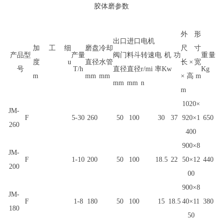
胶体磨参数
外形
出口
进口
电机
加工
细
磨盘
冷却
尺寸
产品型
产量
阀门
料斗
转速
电机
功
重量
度
u
直径
水管
长×宽
号
T/h
直径
直径
r/mi
率
Kw
Kg
m
mm
mm
×高
m
mm
mm
n
m
1020×
JM-
F
5-30
260
50
100
30
37
920×1
650
260
400
900×8
JM-
F
1-10
200
50
100
18.5
22
50×12
440
200
00
900×8
JM-
F
1-8
180
50
100
15
18.5
40×11
380
180
50