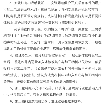
2、安装好电力启动装置，（安装漏电保护开关,若有条件的用户
可配上电流表及指示灯）接好电源后，特别要注意开机运转方向，
判别电机是否正常方向旋转，或从进料口看磨盘旋转方向是否同胶
体磨上‘红色旋转方向标牌’相一致运转（需逆时针运转）。
3、调节磨盘间隙，在开机的情况下将调节盘（刻度盘）上两手
柄‘逆时针’拧松然后‘顺时针’转动调节盘，转动调节盘感动有少许磨
擦声时马上停止，再反转（逆时针）调节盘使磨间隙加大，一般在
满足加工物料细度要求的情况下，尽可能使磨盘间隙固定。
4、接通冷却水（接冷却水管按需而定），启动胶体磨待运转正
常后 ，往进料斗内适量加入水液或其它与加工物料相关液体，然后
投料入磨加工生产。（如果是**使用或长时间停用后再次使用，应
彻底清洗，保持清洁。清洗方法为在料斗内加入水或与加工物料相
关液体，开机令其自循环就可清洗胶体磨内部部件）
5、加工物料绝不允许有石英、碎玻璃，金属屑等硬物质混入其
中，**是筛后加工。否则入磨容易损伤动、静磨盘。
6、加工物料注意电机负荷，发现过载要减少投料。