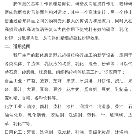
胶体磨的基本工作原理
是
剪切
、
研磨及高速搅拌
作用
，
粉碎研
磨依靠磨盘齿形斜面的相对运动，
其中一个高速旋转，另一个静
止
使通过齿
形斜面之
间的物料受到极大的剪切
力和磨擦力
，
同时
又在
高频震动
和
高速旋涡等复杂力的作用下使物料
有效的研磨、乳化、
粉碎、分散和均质，从而得到精细超微粒粉碎效果。
二、适用范围
我厂生产的胶体磨是湿式超微粒粉碎加工的新型设备，应用于
各类流体、半流体、乳状液的均质、乳化、混合、粉碎等，可以代
替石磨、砂磨机、球磨机、组织捣碎机等机器工作
,
广泛应用于：
食品工业：芦荟、
菠萝
、芝麻、果茶、冰淇淋、月饼馅、奶油、果
酱、果汁、大豆、豆酱、豆沙、花生奶、蛋白奶、豆奶、乳制品，
麦乳精、香精、各种饮料等。
化学工业：油漆、颜料、染料、涂料、润滑油、润滑脂、柴油、石
油催化剂、乳化沥青、胶粘剂、洗涤剂、塑料、**、玻璃钢、皮
革、乳化**等。
日用化工：牙膏、洗涤剂、洗发精、鞋油、高级化妆品、沐浴精、