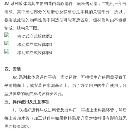
JM
系列胶体磨其主要构造由磨心部件、底座传动部；**电机三部分
组成。其中磨心部分的动磨心及静磨心是本机的
关键
部分，所以，
根据被处理的物料性质不同选型可能有所区别。但材质均由不锈钢
制成。结构见
下
图
。
四、安装
JM 系列胶体磨运作平稳、震动轻微，可根据生产使用需要置于
平整地面上，或安装在水泥基础上。为了方便用户的生产使用，各
型胶体磨的底层座均设有安装孔。
五、操作使用及注意事项
1、联接好进料斗或进料管及出料口，再接上出料循环管，然后
接上冷却水管（加工过程中如果物料温度升高对物料没有影响就无
需连接冷却水）．