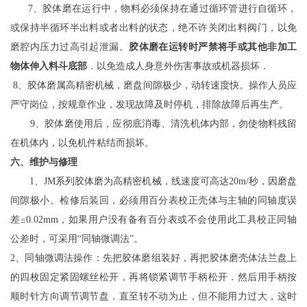
7、胶体磨在运行中，物料必须保持在通过循环管进行自循环，
或保持半循环半出料或者出料的状态，绝不许关闭出料阀门，以免
磨腔内压力过高引起泄漏。
胶体磨在运转时严禁将手或其他非加工
物体伸入料斗底部
．以免造成人身意外伤害事故或机器损坏．
8、胶体磨属高精密机械，磨盘间隙极少，动转速度快。操作人员应
严守岗位，按规章作业，发现故障及时停机，排除故障后再生产。
9、胶体磨使用后，应彻底消毒、清洗机体内部，勿使物料残留
在机体内，以免机件粘结而损坏。
六、维护与修理
1、JM系列胶体磨为高精密机械，线速度可高达20m/秒，因磨盘
间隙极小。检修后装回，必须用百分表校正壳体与主轴的同轴度误
差≤0.02mm，如果用户没有备有百分表或不会使用此工具校正同轴
公差时，可采用“同轴微调法”。
2、同轴微调法操作：先把胶体磨组装好，再把胶体磨壳体法兰盘上
的四枚固定紧固螺丝松开，再将锁紧调节手柄松开．然后用手柄按
顺时针方向调节调节盘．直至转不动为止，但不能用力过大，这时