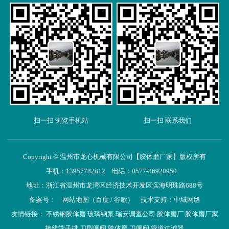
扫一扫 浏览手机站
扫一扫 联系我们
Copyright © 温州市龙心机械有限公司【胶体磨厂家】版权所有
手机：13957782812 电话：0577-86920950
地址：浙江省温州市龙湾区经济技术开发区滨海明珠路688号
备案号：
网站地图
（
百度
/
谷歌
）
技术支持：
中域网络
友情链接：
不锈钢胶体磨
玻璃钢泵
瑞安调查公司
胶体磨厂
胶体磨厂家
接线端子排
刀型闸阀
胶体磨
刀闸阀
管道过滤器