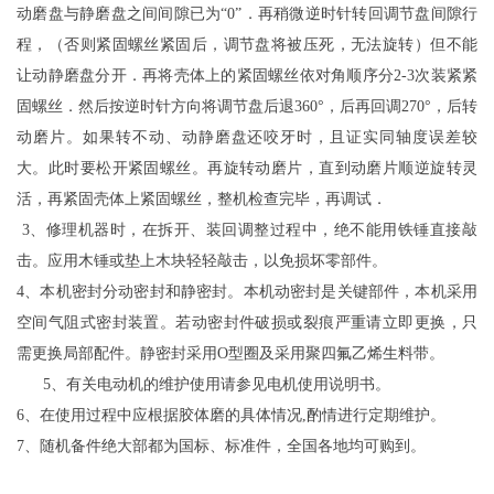
动磨盘与静磨盘之间间隙已为“0”．再稍微逆时针转回调节盘间隙行
程，（否则紧固螺丝紧固后，调节盘将被压死，无法旋转）但不能
让动静磨盘分开．再将壳体上的紧固螺丝依对角顺序分2-3次装紧紧
固螺丝．然后按逆时针方向将调节盘后退360°，后再回调270°，后转
动磨片。如果转不动、动静磨盘还咬牙时，且证实同轴度误差较
大。此时要松开紧固螺丝。再旋转动磨片，直到动磨片顺逆旋转灵
活，再紧固壳体上紧固螺丝，整机检查完毕，再调试．
3、修理机器时，在拆开、装回调整过程中，绝不能用铁锤直接敲
击。应用木锤或垫上木块轻轻敲击，以免损坏零部件。
4、本机密封分动密封和静密封。本机动密封是关键部件，本机采用
空间气阻式密封装置。若动密封件破损或裂痕严重请立即更换，只
需更换局部配件。静密封采用O型圈及采用聚四氟乙烯生料带。
5、有关电动机的维护使用请参见电机使用说明书。
6、在使用过程中应根据胶体磨的具体情况,酌情进行定期维护。
7、随机备件绝大部都为国标、标准件，全国各地均可购到。