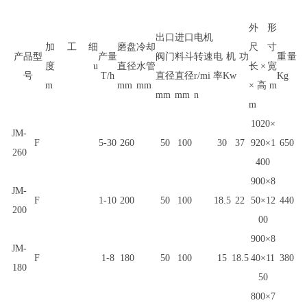
外形
出口
进口
电机
加工
细
磨盘
冷却
尺寸
产品型
产量
阀门
料斗
转速
电机
功
重量
度
u
直径
水管
长×宽
号
T/h
直径
直径
r/mi
率
Kw
Kg
m
mm
mm
×高
m
mm
mm
n
m
1020×
JM-
F
5-30
260
50
100
30
37
920×1
650
260
400
900×8
JM-
F
1-10
200
50
100
18.5
22
50×12
440
200
00
900×8
JM-
F
1-8
180
50
100
15
18.5
40×11
380
180
50
800×7