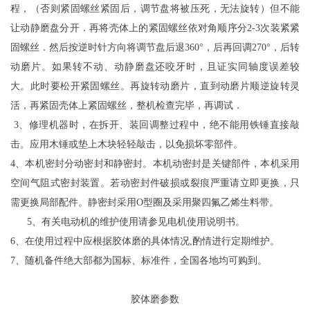
程，（否则紧固螺丝紧固后，调节盘将被压死，无法旋转）但不能
让动静磨盘分开．再将壳体上的紧固螺丝依对角顺序分2-3次装紧紧
固螺丝．然后按逆时针方向将调节盘后退360°，后再回调270°，后转
动磨片。如果转不动、动静磨盘还咬牙时，且证实同轴度误差较
大。此时要松开紧固螺丝。再旋转动磨片，直到动磨片顺逆旋转灵
活，再紧固壳体上紧固螺丝，整机检查完毕，再调试．
3、修理机器时，在拆开、装回调整过程中，绝不能用铁锤直接敲
击。应用木锤或垫上木块轻轻敲击，以免损坏零部件。
4、本机密封分动密封和静密封。本机动密封是关键部件，本机采用
空间气阻式密封装置。若动密封件破损或裂痕严重请立即更换，只
需更换局部配件。静密封采用O型圈及采用聚四氟乙烯生料带。
5、有关电动机的维护使用请参见电机使用说明书。
6、在使用过程中应根据胶体磨的具体情况,酌情进行定期维护。
7、随机备件绝大部都为国标、标准件，全国各地均可购到。
胶体磨参数