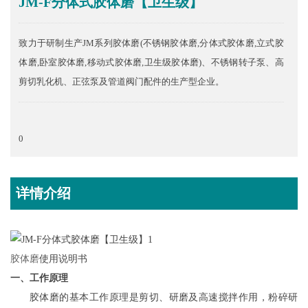
JM-F分体式胶体磨【卫生级】
致力于研制生产JM系列胶体磨(不锈钢胶体磨,分体式胶体磨,立式胶
体磨,卧室胶体磨,移动式胶体磨,卫生级胶体磨)、不锈钢转子泵、高
剪切乳化机、正弦泵及管道阀门配件的生产型企业。
0
详情介绍
胶体磨
使用说明书
一、工作原理
胶体磨的基本工作原理
是
剪切
、
研磨及高速搅拌
作用
，
粉碎研