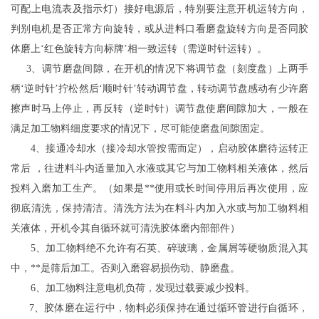
可配上电流表及指示灯）接好电源后，特别要注意开机运转方向，
判别电机是否正常方向旋转，或从进料口看磨盘旋转方向是否同胶
体磨上‘红色旋转方向标牌’相一致运转（需逆时针运转）。
3、调节磨盘间隙，在开机的情况下将调节盘（刻度盘）上两手
柄‘逆时针’拧松然后‘顺时针’转动调节盘，转动调节盘感动有少许磨
擦声时马上停止，再反转（逆时针）调节盘使磨间隙加大，一般在
满足加工物料细度要求的情况下，尽可能使磨盘间隙固定。
4、接通冷却水（接冷却水管按需而定），启动胶体磨待运转正
常后 ，往进料斗内适量加入水液或其它与加工物料相关液体，然后
投料入磨加工生产。（如果是**使用或长时间停用后再次使用，应
彻底清洗，保持清洁。清洗方法为在料斗内加入水或与加工物料相
关液体，开机令其自循环就可清洗胶体磨内部部件）
5、加工物料绝不允许有石英、碎玻璃，金属屑等硬物质混入其
中，**是筛后加工。否则入磨容易损伤动、静磨盘。
6、加工物料注意电机负荷，发现过载要减少投料。
7、胶体磨在运行中，物料必须保持在通过循环管进行自循环，