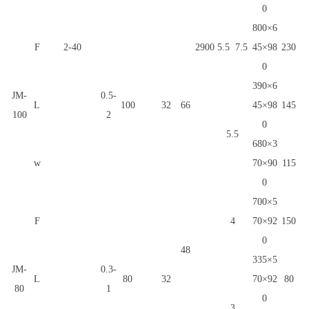
0
800×6
F
2-40
2900
5.5
7.5
45×98
230
0
390×6
JM-
0.5-
L
100
32
66
45×98
145
100
2
0
5.5
680×3
w
70×90
115
0
700×5
F
4
70×92
150
0
48
335×5
JM-
0.3-
L
80
32
70×92
80
80
1
0
3