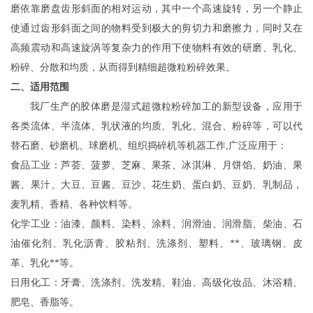
磨依靠磨盘齿形斜面的相对运动，
其中一个高速旋转，另一个静
止
使通过齿
形斜面之
间的物料受到极大的剪切
力和磨擦力
，
同时
又在
高频震动
和
高速旋涡等复杂力的作用下使物料
有效的研磨、乳化、
粉碎、分散和均质，从而得到精细超微粒粉碎效果。
二、适用范围
我厂生产的胶体磨是湿式超微粒粉碎加工的新型设备，应用于
各类流体、半流体、乳状液的均质、乳化、混合、粉碎等，可以代
替石磨、砂磨机、球磨机、组织捣碎机等机器工作
,
广泛应用于：
食品工业：芦荟、
菠萝
、芝麻、果茶、冰淇淋、月饼馅、奶油、果
酱、果汁、大豆、豆酱、豆沙、花生奶、蛋白奶、豆奶、乳制品，
麦乳精、香精、各种饮料等。
化学工业：油漆、颜料、染料、涂料、润滑油、润滑脂、柴油、石
油催化剂、乳化沥青、胶粘剂、洗涤剂、塑料、**、玻璃钢、皮
革、乳化**等。
日用化工：牙膏、洗涤剂、洗发精、鞋油、高级化妆品、沐浴精、
肥皂、香脂等。