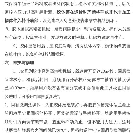
或保持半循环半出料或者出料的状态，绝不许关闭出料阀门，以免
磨腔内压力过高引起泄漏。
胶体磨在运转时严禁将手或其他非加工
物体伸入料斗底部
．以免造成人身意外伤害事故或机器损坏．
8、胶体磨属高精密机械，磨盘间隙极少，动转速度快。操作人员应
严守岗位，按规章作业，发现故障及时停机，排除故障后再生产。
9、胶体磨使用后，应彻底消毒、清洗机体内部，勿使物料残留
在机体内，以免机件粘结而损坏。
六、维护与修理
1、JM系列胶体磨为高精密机械，线速度可高达20m/秒，因磨盘
间隙极小。检修后装回，必须用百分表校正壳体与主轴的同轴度误
差≤0.02mm，如果用户没有备有百分表或不会使用此工具校正同轴
公差时，可采用“同轴微调法”。
2、同轴微调法操作：先把胶体磨组装好，再把胶体磨壳体法兰盘上
的四枚固定紧固螺丝松开，再将锁紧调节手柄松开．然后用手柄按
顺时针方向调节调节盘．直至转不动为止，但不能用力过大，这时
动磨盘与静磨盘之间间隙已为“0”．再稍微逆时针转回调节盘间隙行