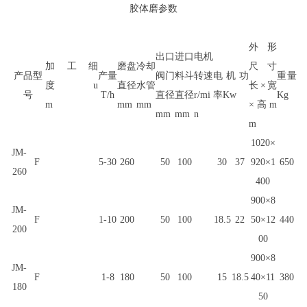
胶体磨参数
外形
出口
进口
电机
加工
细
磨盘
冷却
尺寸
产品型
产量
阀门
料斗
转速
电机
功
重量
度
u
直径
水管
长×宽
号
T/h
直径
直径
r/mi
率
Kw
Kg
m
mm
mm
×高
m
mm
mm
n
m
1020×
JM-
F
5-30
260
50
100
30
37
920×1
650
260
400
900×8
JM-
F
1-10
200
50
100
18.5
22
50×12
440
200
00
900×8
JM-
F
1-8
180
50
100
15
18.5
40×11
380
180
50