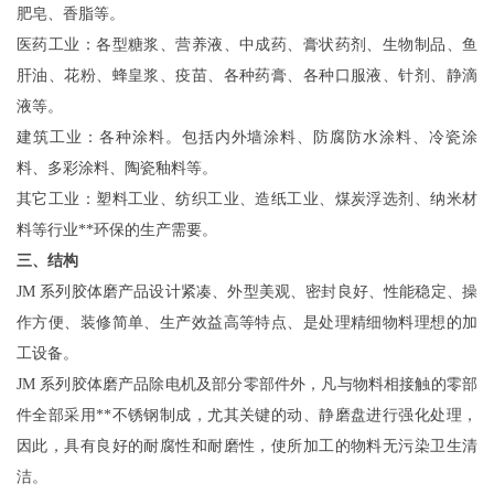
肥皂、香脂等。
医药工业：各型糖浆、营养液、中成药、膏状药剂、生物制品、鱼
肝油、花粉、蜂皇浆、疫苗、各种药膏、各种口服液、针剂、静滴
液等。
建筑工业：各种涂料。包括内外墙涂料、防腐防水涂料、冷瓷涂
料、多彩涂料、陶瓷釉料等。
其它工业：塑料工业、纺织工业、造纸工业、煤炭浮选剂、纳米材
料等行业**环保的生产需要
。
三、结构
JM
系列胶体磨产品设计紧凑、外型美观、密封良好、性能稳定、操
作方便、装修简单、生产效益高等特点、是处理精细物料理想的加
工设备。
JM
系列胶体磨产品除电机及部分零部件外，凡与物料相接触的零部
件全部采用**不锈钢制成，尤其
关键
的动、静磨盘进行强化处理，
因此，具有良好的耐腐性和耐磨性，使所加工的物料无污染卫生清
洁。