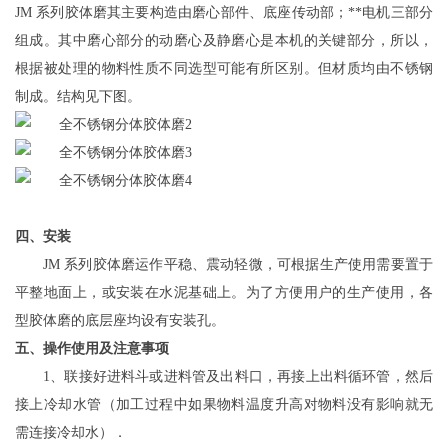
JM
系列胶体磨其主要构造由磨心部件、底座传动部；**电机三部分
组成。其中磨心部分的动磨心及静磨心是本机的
关键
部分，所以，
根据被处理的物料性质不同选型可能有所区别。但材质均由不锈钢
制成。结构见
下
图
。
四、安装
JM 系列胶体磨运作平稳、震动轻微，可根据生产使用需要置于
平整地面上，或安装在水泥基础上。为了方便用户的生产使用，各
型胶体磨的底层座均设有安装孔。
五、操作使用及注意事项
1、联接好进料斗或进料管及出料口，再接上出料循环管，然后
接上冷却水管（加工过程中如果物料温度升高对物料没有影响就无
需连接冷却水）．