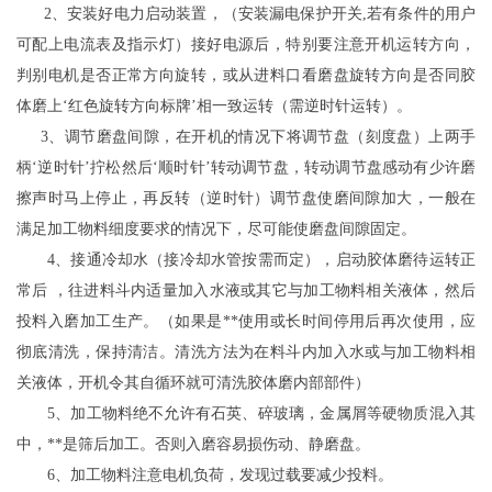
2、安装好电力启动装置，（安装漏电保护开关,若有条件的用户
可配上电流表及指示灯）接好电源后，特别要注意开机运转方向，
判别电机是否正常方向旋转，或从进料口看磨盘旋转方向是否同胶
体磨上‘红色旋转方向标牌’相一致运转（需逆时针运转）。
3、调节磨盘间隙，在开机的情况下将调节盘（刻度盘）上两手
柄‘逆时针’拧松然后‘顺时针’转动调节盘，转动调节盘感动有少许磨
擦声时马上停止，再反转（逆时针）调节盘使磨间隙加大，一般在
满足加工物料细度要求的情况下，尽可能使磨盘间隙固定。
4、接通冷却水（接冷却水管按需而定），启动胶体磨待运转正
常后 ，往进料斗内适量加入水液或其它与加工物料相关液体，然后
投料入磨加工生产。（如果是**使用或长时间停用后再次使用，应
彻底清洗，保持清洁。清洗方法为在料斗内加入水或与加工物料相
关液体，开机令其自循环就可清洗胶体磨内部部件）
5、加工物料绝不允许有石英、碎玻璃，金属屑等硬物质混入其
中，**是筛后加工。否则入磨容易损伤动、静磨盘。
6、加工物料注意电机负荷，发现过载要减少投料。