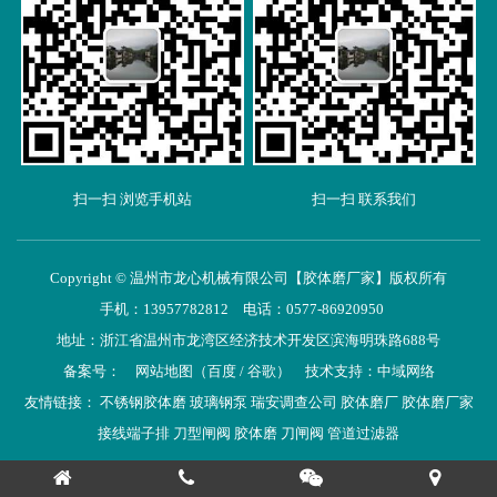
扫一扫 浏览手机站
扫一扫 联系我们
Copyright © 温州市龙心机械有限公司【胶体磨厂家】版权所有
手机：13957782812 电话：0577-86920950
地址：浙江省温州市龙湾区经济技术开发区滨海明珠路688号
备案号：
网站地图
（
百度
/
谷歌
）
技术支持：
中域网络
友情链接：
不锈钢胶体磨
玻璃钢泵
瑞安调查公司
胶体磨厂
胶体磨厂家
接线端子排
刀型闸阀
胶体磨
刀闸阀
管道过滤器