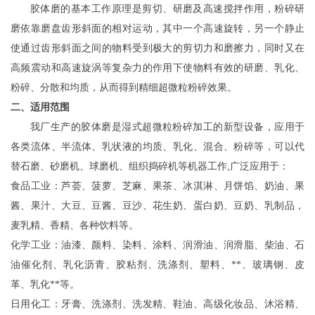
胶体磨的基本工作原理
是
剪切
、
研磨及高速搅拌
作用
，
粉碎研
磨依靠磨盘齿形斜面的相对运动，
其中一个高速旋转，另一个静
止
使通过齿
形斜面之
间的物料受到极大的剪切
力和磨擦力
，
同时
又在
高频震动
和
高速旋涡等复杂力的作用下使物料
有效的研磨、乳化、
粉碎、分散和均质，从而得到精细超微粒粉碎效果。
二、适用范围
我厂生产的胶体磨是湿式超微粒粉碎加工的新型设备，应用于
各类流体、半流体、乳状液的均质、乳化、混合、粉碎等，可以代
替石磨、砂磨机、球磨机、组织捣碎机等机器工作
,
广泛应用于：
食品工业：芦荟、
菠萝
、芝麻、果茶、冰淇淋、月饼馅、奶油、果
酱、果汁、大豆、豆酱、豆沙、花生奶、蛋白奶、豆奶、乳制品，
麦乳精、香精、各种饮料等。
化学工业：油漆、颜料、染料、涂料、润滑油、润滑脂、柴油、石
油催化剂、乳化沥青、胶粘剂、洗涤剂、塑料、**、玻璃钢、皮
革、乳化**等。
日用化工：牙膏、洗涤剂、洗发精、鞋油、高级化妆品、沐浴精、