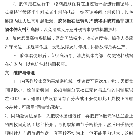
7、胶体磨在运行中，物料必须保持在通过循环管进行自循环，
或保持半循环半出料或者出料的状态，绝不许关闭出料阀门，以免
磨腔内压力过高引起泄漏。
胶体磨在运转时严禁将手或其他非加工
物体伸入料斗底部
．以免造成人身意外伤害事故或机器损坏．
8、胶体磨属高精密机械，磨盘间隙极少，动转速度快。操作人员应
严守岗位，按规章作业，发现故障及时停机，排除故障后再生产。
9、胶体磨使用后，应彻底消毒、清洗机体内部，勿使物料残留
在机体内，以免机件粘结而损坏。
六、维护与修理
1、JM系列胶体磨为高精密机械，线速度可高达20m/秒，因磨盘
间隙极小。检修后装回，必须用百分表校正壳体与主轴的同轴度误
差≤0.02mm，如果用户没有备有百分表或不会使用此工具校正同轴
公差时，可采用“同轴微调法”。
2、同轴微调法操作：先把胶体磨组装好，再把胶体磨壳体法兰盘上
的四枚固定紧固螺丝松开，再将锁紧调节手柄松开．然后用手柄按
顺时针方向调节调节盘．直至转不动为止，但不能用力过大，这时