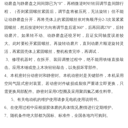
动磨盘与静磨盘之间间隙已为“0”．再稍微逆时针转回调节盘间隙行
程，（否则紧固螺丝紧固后，调节盘将被压死，无法旋转）但不能
让动静磨盘分开．再将壳体上的紧固螺丝依对角顺序分2-3次装紧紧
固螺丝．然后按逆时针方向将调节盘后退360°，后再回调270°，后转
动磨片。如果转不动、动静磨盘还咬牙时，且证实同轴度误差较
大。此时要松开紧固螺丝。再旋转动磨片，直到动磨片顺逆旋转灵
活，再紧固壳体上紧固螺丝，整机检查完毕，再调试．
3、修理机器时，在拆开、装回调整过程中，绝不能用铁锤直接敲
击。应用木锤或垫上木块轻轻敲击，以免损坏零部件。
4、本机密封分动密封和静密封。本机动密封是关键部件，本机采用
空间气阻式密封装置。若动密封件破损或裂痕严重请立即更换，只
需更换局部配件。静密封采用O型圈及采用聚四氟乙烯生料带。
5、有关电动机的维护使用请参见电机使用说明书。
6、在使用过程中应根据胶体磨的具体情况,酌情进行定期维护。
7、随机备件绝大部都为国标、标准件，全国各地均可购到。